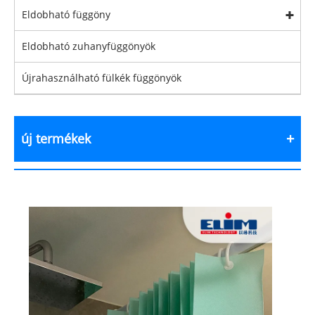
Eldobható függöny
Eldobható zuhanyfüggönyök
Újrahasználható fülkék függönyök
új termékek