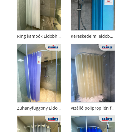
Ring kampók Eldobható zuhanyfüggönyök
Kereskedelmi eldobható zuhanyfüggönyök
Zuhanyfüggöny Eldobható Fürdőfüggöny
Vízálló polipropilén fehér szövet zuhanyfüggöny