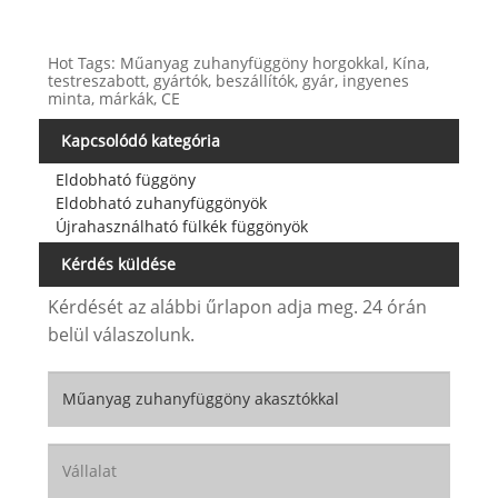
Hot Tags: Műanyag zuhanyfüggöny horgokkal, Kína,
testreszabott, gyártók, beszállítók, gyár, ingyenes
minta, márkák, CE
Kapcsolódó kategória
Eldobható függöny
Eldobható zuhanyfüggönyök
Újrahasználható fülkék függönyök
Kérdés küldése
Kérdését az alábbi űrlapon adja meg. 24 órán
belül válaszolunk.