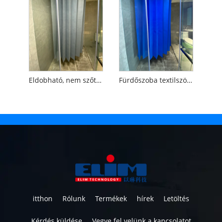
Eldobható, nem szőtt zuhanyfüggöny Penészálló
Fürdőszoba textilszövet polipropilén zuhanyfüggöny
itthon
Rólunk
Termékek
hírek
Letöltés
Kérdés küldése
Vegye fel velünk a kapcsolatot