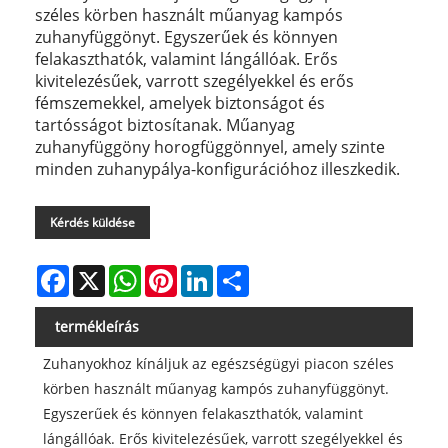
széles körben használt műanyag kampós
zuhanyfüggönyt. Egyszerűek és könnyen
felakaszthatók, valamint lángállóak. Erős
kivitelezésűek, varrott szegélyekkel és erős
fémszemekkel, amelyek biztonságot és
tartósságot biztosítanak. Műanyag
zuhanyfüggöny horogfüggönnyel, amely szinte
minden zuhanypálya-konfigurációhoz illeszkedik.
Kérdés küldése
Facebook
X
WhatsApp
Pinterest
LinkedIn
Share
termékleírás
Zuhanyokhoz kínáljuk az egészségügyi piacon széles
körben használt műanyag kampós zuhanyfüggönyt.
Egyszerűek és könnyen felakaszthatók, valamint
lángállóak. Erős kivitelezésűek, varrott szegélyekkel és